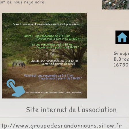
ant de nous rejoindre.
home
Group
B.Bros
1673
touch_app
Site internet de l'association
ttp://www.groupedesrandonneurs.sitew.fr