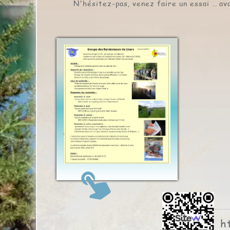
N'hésitez-pas, venez faire un essai … av
touch_app
h